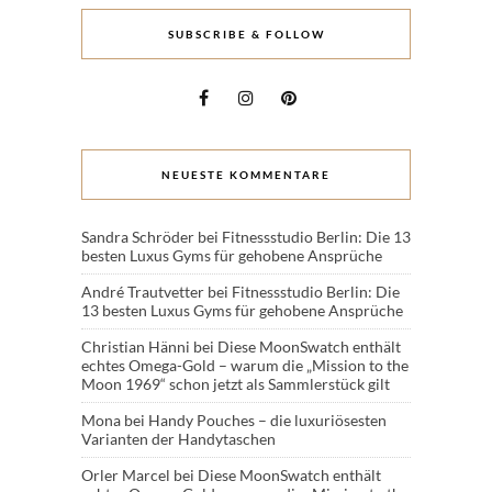
SUBSCRIBE & FOLLOW
NEUESTE KOMMENTARE
Sandra Schröder
bei
Fitnessstudio Berlin: Die 13
besten Luxus Gyms für gehobene Ansprüche
André Trautvetter
bei
Fitnessstudio Berlin: Die
13 besten Luxus Gyms für gehobene Ansprüche
Christian Hänni
bei
Diese MoonSwatch enthält
echtes Omega-Gold – warum die „Mission to the
Moon 1969“ schon jetzt als Sammlerstück gilt
Mona
bei
Handy Pouches – die luxuriösesten
Varianten der Handytaschen
Orler Marcel
bei
Diese MoonSwatch enthält