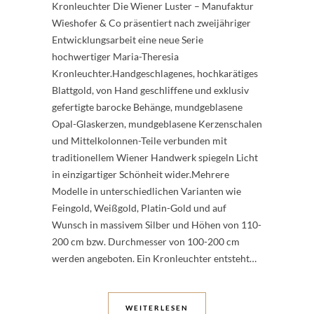
Kronleuchter Die Wiener Luster – Manufaktur
Wieshofer & Co präsentiert nach zweijähriger
Entwicklungsarbeit eine neue Serie
hochwertiger Maria-Theresia
Kronleuchter.Handgeschlagenes, hochkarätiges
Blattgold, von Hand geschliffene und exklusiv
gefertigte barocke Behänge, mundgeblasene
Opal-Glaskerzen, mundgeblasene Kerzenschalen
und Mittelkolonnen-Teile verbunden mit
traditionellem Wiener Handwerk spiegeln Licht
in einzigartiger Schönheit wider.Mehrere
Modelle in unterschiedlichen Varianten wie
Feingold, Weißgold, Platin-Gold und auf
Wunsch in massivem Silber und Höhen von 110-
200 cm bzw. Durchmesser von 100-200 cm
werden angeboten. Ein Kronleuchter entsteht…
WEITERLESEN