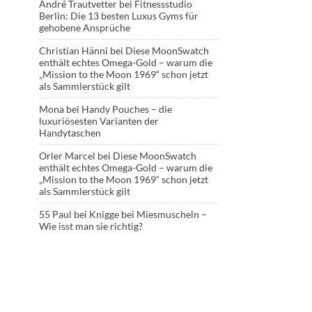
André Trautvetter
bei
Fitnessstudio
Berlin: Die 13 besten Luxus Gyms für
gehobene Ansprüche
Christian Hänni
bei
Diese MoonSwatch
enthält echtes Omega-Gold – warum die
„Mission to the Moon 1969“ schon jetzt
als Sammlerstück gilt
Mona
bei
Handy Pouches – die
luxuriösesten Varianten der
Handytaschen
Orler Marcel
bei
Diese MoonSwatch
enthält echtes Omega-Gold – warum die
„Mission to the Moon 1969“ schon jetzt
als Sammlerstück gilt
55 Paul
bei
Knigge bei Miesmuscheln –
Wie isst man sie richtig?