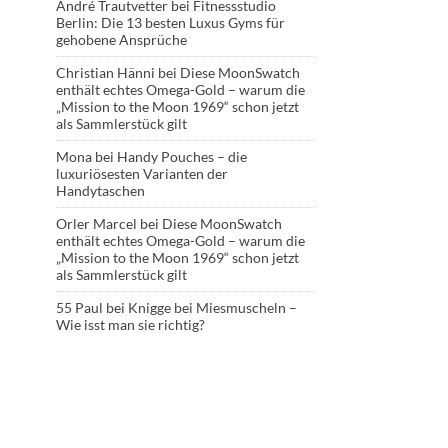
André Trautvetter
bei
Fitnessstudio
Berlin: Die 13 besten Luxus Gyms für
gehobene Ansprüche
Christian Hänni
bei
Diese MoonSwatch
enthält echtes Omega-Gold – warum die
„Mission to the Moon 1969“ schon jetzt
als Sammlerstück gilt
Mona
bei
Handy Pouches – die
luxuriösesten Varianten der
Handytaschen
Orler Marcel
bei
Diese MoonSwatch
enthält echtes Omega-Gold – warum die
„Mission to the Moon 1969“ schon jetzt
als Sammlerstück gilt
55 Paul
bei
Knigge bei Miesmuscheln –
Wie isst man sie richtig?