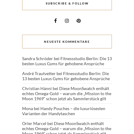
SUBSCRIBE & FOLLOW
NEUESTE KOMMENTARE
Sandra Schröder
bei
Fitnessstudio Berlin: Die 13
besten Luxus Gyms für gehobene Ansprüche
André Trautvetter
bei
Fitnessstudio Berlin: Die
13 besten Luxus Gyms für gehobene Ansprüche
Christian Hänni
bei
Diese MoonSwatch enthält
echtes Omega-Gold – warum die „Mission to the
Moon 1969“ schon jetzt als Sammlerstück gilt
Mona
bei
Handy Pouches – die luxuriösesten
Varianten der Handytaschen
Orler Marcel
bei
Diese MoonSwatch enthält
echtes Omega-Gold – warum die „Mission to the
Moon 1969“ schon jetzt als Sammlerstück gilt