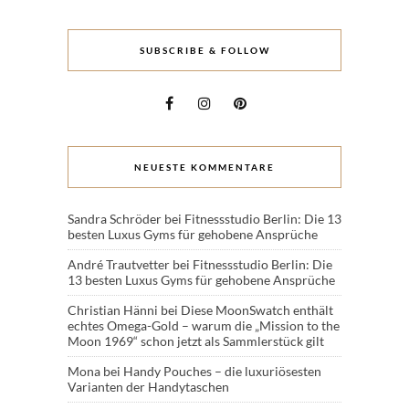
SUBSCRIBE & FOLLOW
NEUESTE KOMMENTARE
Sandra Schröder
bei
Fitnessstudio Berlin: Die 13
besten Luxus Gyms für gehobene Ansprüche
André Trautvetter
bei
Fitnessstudio Berlin: Die
13 besten Luxus Gyms für gehobene Ansprüche
Christian Hänni
bei
Diese MoonSwatch enthält
echtes Omega-Gold – warum die „Mission to the
Moon 1969“ schon jetzt als Sammlerstück gilt
Mona
bei
Handy Pouches – die luxuriösesten
Varianten der Handytaschen