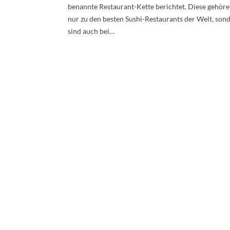
benannte Restaurant-Kette berichtet. Diese gehöre
nur zu den besten Sushi-Restaurants der Welt, son
sind auch bei…