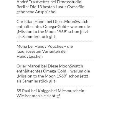
André Trautvetter
bei
Fitnessstudio
Berlin: Die 13 besten Luxus Gyms für
gehobene Ansprüche
Christian Hänni
bei
Diese MoonSwatch
enthält echtes Omega-Gold – warum die
„Mission to the Moon 1969“ schon jetzt
als Sammlerstück gilt
Mona
bei
Handy Pouches – die
luxuriösesten Varianten der
Handytaschen
Orler Marcel
bei
Diese MoonSwatch
enthält echtes Omega-Gold – warum die
„Mission to the Moon 1969“ schon jetzt
als Sammlerstück gilt
55 Paul
bei
Knigge bei Miesmuscheln –
Wie isst man sie richtig?