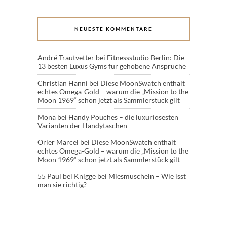
NEUESTE KOMMENTARE
André Trautvetter
bei
Fitnessstudio Berlin: Die
13 besten Luxus Gyms für gehobene Ansprüche
Christian Hänni
bei
Diese MoonSwatch enthält
echtes Omega-Gold – warum die „Mission to the
Moon 1969“ schon jetzt als Sammlerstück gilt
Mona
bei
Handy Pouches – die luxuriösesten
Varianten der Handytaschen
Orler Marcel
bei
Diese MoonSwatch enthält
echtes Omega-Gold – warum die „Mission to the
Moon 1969“ schon jetzt als Sammlerstück gilt
55 Paul
bei
Knigge bei Miesmuscheln – Wie isst
man sie richtig?