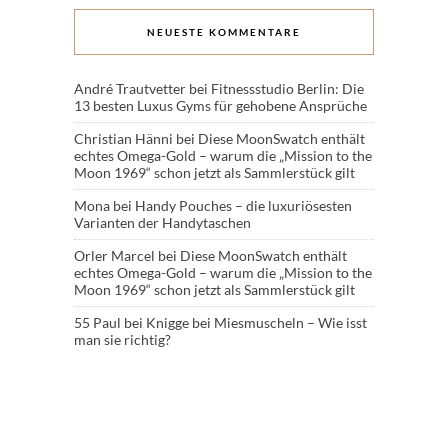
NEUESTE KOMMENTARE
André Trautvetter
bei
Fitnessstudio Berlin: Die
13 besten Luxus Gyms für gehobene Ansprüche
Christian Hänni
bei
Diese MoonSwatch enthält
echtes Omega-Gold – warum die „Mission to the
Moon 1969“ schon jetzt als Sammlerstück gilt
Mona
bei
Handy Pouches – die luxuriösesten
Varianten der Handytaschen
Orler Marcel
bei
Diese MoonSwatch enthält
echtes Omega-Gold – warum die „Mission to the
Moon 1969“ schon jetzt als Sammlerstück gilt
55 Paul
bei
Knigge bei Miesmuscheln – Wie isst
man sie richtig?