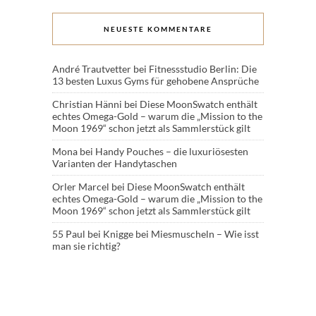
NEUESTE KOMMENTARE
André Trautvetter
bei
Fitnessstudio Berlin: Die
13 besten Luxus Gyms für gehobene Ansprüche
Christian Hänni
bei
Diese MoonSwatch enthält
echtes Omega-Gold – warum die „Mission to the
Moon 1969“ schon jetzt als Sammlerstück gilt
Mona
bei
Handy Pouches – die luxuriösesten
Varianten der Handytaschen
Orler Marcel
bei
Diese MoonSwatch enthält
echtes Omega-Gold – warum die „Mission to the
Moon 1969“ schon jetzt als Sammlerstück gilt
55 Paul
bei
Knigge bei Miesmuscheln – Wie isst
man sie richtig?