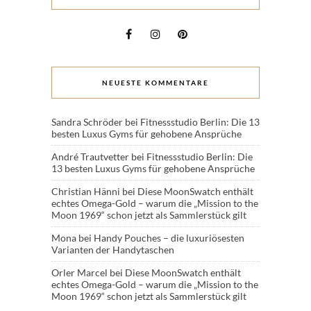
NEUESTE KOMMENTARE
Sandra Schröder
bei
Fitnessstudio Berlin: Die 13
besten Luxus Gyms für gehobene Ansprüche
André Trautvetter
bei
Fitnessstudio Berlin: Die
13 besten Luxus Gyms für gehobene Ansprüche
Christian Hänni
bei
Diese MoonSwatch enthält
echtes Omega-Gold – warum die „Mission to the
Moon 1969“ schon jetzt als Sammlerstück gilt
Mona
bei
Handy Pouches – die luxuriösesten
Varianten der Handytaschen
Orler Marcel
bei
Diese MoonSwatch enthält
echtes Omega-Gold – warum die „Mission to the
Moon 1969“ schon jetzt als Sammlerstück gilt