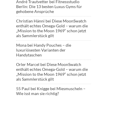
André Trautvetter
bei
Fitnessstudio
Berlin: Die 13 besten Luxus Gyms für
gehobene Ansprüche
Christian Hänni
bei
Diese MoonSwatch
enthält echtes Omega-Gold – warum die
„Mission to the Moon 1969“ schon jetzt
als Sammlerstück gilt
Mona
bei
Handy Pouches – die
luxuriösesten Varianten der
Handytaschen
Orler Marcel
bei
Diese MoonSwatch
enthält echtes Omega-Gold – warum die
„Mission to the Moon 1969“ schon jetzt
als Sammlerstück gilt
55 Paul
bei
Knigge bei Miesmuscheln –
Wie isst man sie richtig?