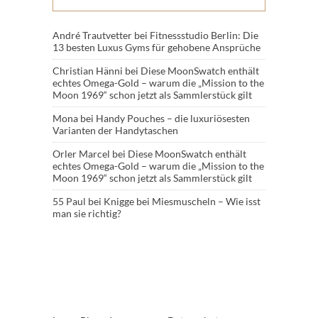
André Trautvetter
bei
Fitnessstudio Berlin: Die
13 besten Luxus Gyms für gehobene Ansprüche
Christian Hänni
bei
Diese MoonSwatch enthält
echtes Omega-Gold – warum die „Mission to the
Moon 1969“ schon jetzt als Sammlerstück gilt
Mona
bei
Handy Pouches – die luxuriösesten
Varianten der Handytaschen
Orler Marcel
bei
Diese MoonSwatch enthält
echtes Omega-Gold – warum die „Mission to the
Moon 1969“ schon jetzt als Sammlerstück gilt
55 Paul
bei
Knigge bei Miesmuscheln – Wie isst
man sie richtig?