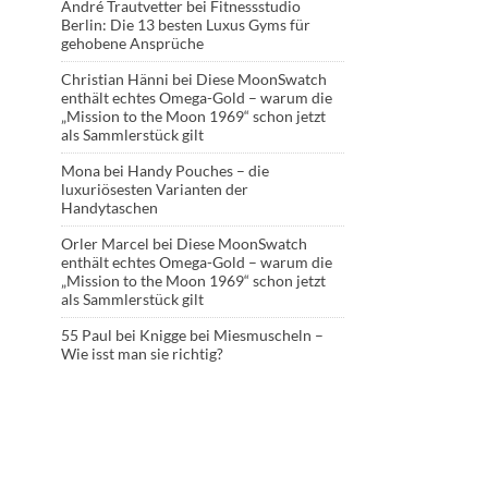
André Trautvetter
bei
Fitnessstudio
Berlin: Die 13 besten Luxus Gyms für
gehobene Ansprüche
Christian Hänni
bei
Diese MoonSwatch
enthält echtes Omega-Gold – warum die
„Mission to the Moon 1969“ schon jetzt
als Sammlerstück gilt
Mona
bei
Handy Pouches – die
luxuriösesten Varianten der
Handytaschen
Orler Marcel
bei
Diese MoonSwatch
enthält echtes Omega-Gold – warum die
„Mission to the Moon 1969“ schon jetzt
als Sammlerstück gilt
55 Paul
bei
Knigge bei Miesmuscheln –
Wie isst man sie richtig?