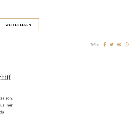
WEITERLESEN
Teilen
hiff
tsaison.
usliner
ida