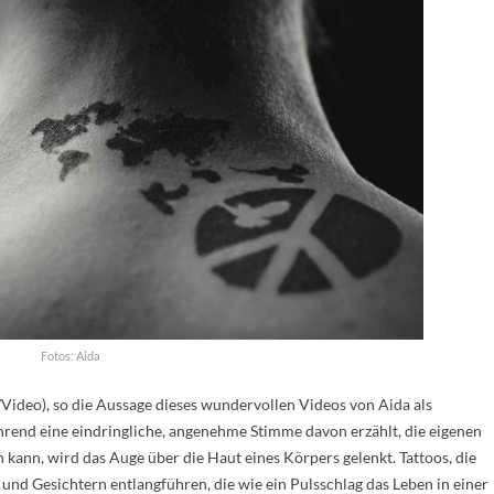
Fotos: Aida
at/Video), so die Aussage dieses wundervollen Videos von Aida als
hrend eine eindringliche, angenehme Stimme davon erzählt, die eigenen
n kann, wird das Auge über die Haut eines Körpers gelenkt. Tattoos, die
und Gesichtern entlangführen, die wie ein Pulsschlag das Leben in einer