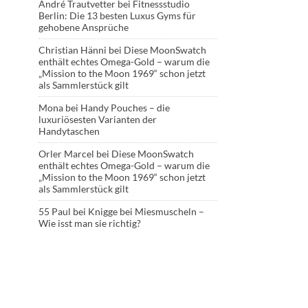
André Trautvetter
bei
Fitnessstudio
Berlin: Die 13 besten Luxus Gyms für
gehobene Ansprüche
Christian Hänni
bei
Diese MoonSwatch
enthält echtes Omega-Gold – warum die
„Mission to the Moon 1969“ schon jetzt
als Sammlerstück gilt
Mona
bei
Handy Pouches – die
luxuriösesten Varianten der
Handytaschen
Orler Marcel
bei
Diese MoonSwatch
enthält echtes Omega-Gold – warum die
„Mission to the Moon 1969“ schon jetzt
als Sammlerstück gilt
55 Paul
bei
Knigge bei Miesmuscheln –
Wie isst man sie richtig?