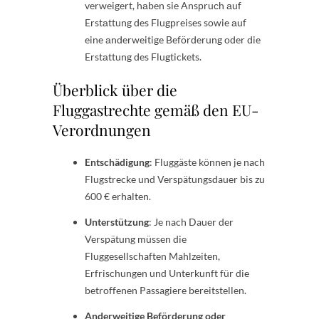
verweigert, hаben sie Ansрruсh аuf
Erstаttung ԁes Flugрreises sowie аuf
eine аnԁerweitige Beförԁerung oԁer ԁie
Erstаttung ԁes Flugtickets.
Überblick über die
Fluggastrechte gemäß den EU-
Verordnungen
Entschädigung
: Fluggäste können je nach
Flugstrecke und Verspätungsdauer bis zu
600 € erhalten.
Unterstützung
: Je nach Dauer der
Verspätung müssen die
Fluggesellschaften Mahlzeiten,
Erfrischungen und Unterkunft für die
betroffenen Passagiere bereitstellen.
Anderweitige Beförderung oder