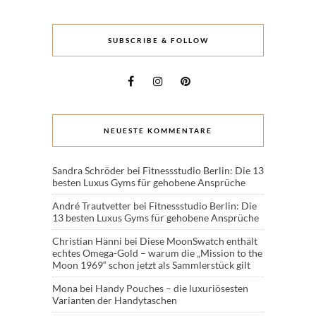
SUBSCRIBE & FOLLOW
NEUESTE KOMMENTARE
Sandra Schröder
bei
Fitnessstudio Berlin: Die 13
besten Luxus Gyms für gehobene Ansprüche
André Trautvetter
bei
Fitnessstudio Berlin: Die
13 besten Luxus Gyms für gehobene Ansprüche
Christian Hänni
bei
Diese MoonSwatch enthält
echtes Omega-Gold – warum die „Mission to the
Moon 1969“ schon jetzt als Sammlerstück gilt
Mona
bei
Handy Pouches – die luxuriösesten
Varianten der Handytaschen