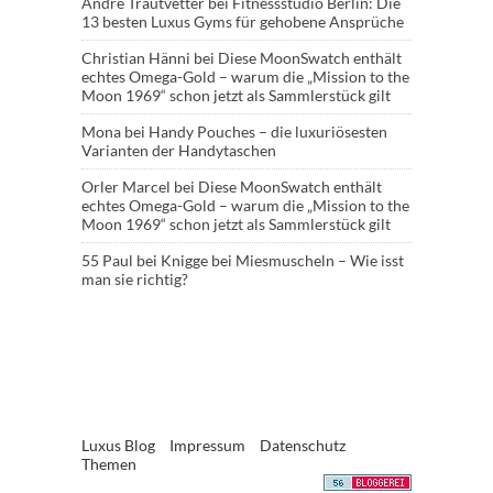
André Trautvetter
bei
Fitnessstudio Berlin: Die
13 besten Luxus Gyms für gehobene Ansprüche
Christian Hänni
bei
Diese MoonSwatch enthält
echtes Omega-Gold – warum die „Mission to the
Moon 1969“ schon jetzt als Sammlerstück gilt
Mona
bei
Handy Pouches – die luxuriösesten
Varianten der Handytaschen
Orler Marcel
bei
Diese MoonSwatch enthält
echtes Omega-Gold – warum die „Mission to the
Moon 1969“ schon jetzt als Sammlerstück gilt
55 Paul
bei
Knigge bei Miesmuscheln – Wie isst
man sie richtig?
Luxus Blog
Impressum
Datenschutz
Themen