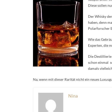
Diese sollen n
Der Whisky der
haben, denn man
Polarforscher E
Wie das Gebräu
Experten, die m
Die Destillieri
schon einmal se
damals viellei
Na, wenn mit dieser Rarität nicht ein neues Luxusgu
Nina