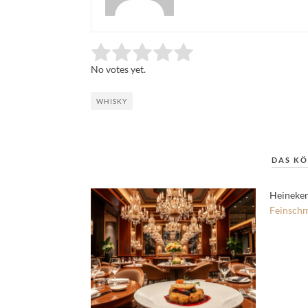
Rate this item:
Submit Rating
No votes yet.
WHISKY
DAS KÖ
Heineken
Feinsch