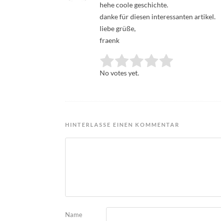
hehe coole geschichte.
danke für diesen interessanten artikel.
liebe grüße,
fraenk
Rate this item:
Submit Rating
No votes yet.
HINTERLASSE EINEN KOMMENTAR
Name