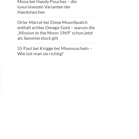
Mona
bei
Handy Pouches – die
luxuriösesten Varianten der
Handytaschen
Orler Marcel
bei
Diese MoonSwatch
enthält echtes Omega-Gold – warum die
„Mission to the Moon 1969“ schon jetzt
als Sammlerstück gilt
55 Paul
bei
Knigge bei Miesmuscheln –
Wie isst man sie richtig?