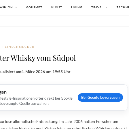
FASHION
GOURMET
KUNST
LIVING
TRAVEL
TECHN
FEINSCHMECKER
lter Whisky vom Südpol
ualisiert am
4. März 2026 um 19:55 Uhr
ugen
Bei Google bevorzugen
estyle-Inspirationen öfter direkt bei Google
s bevorzugte Quelle auswählen.
kuriose alkoholische Entdeckung: Im Jahr 2006 hatten Forscher am
ner dicken Eisdecke zwei Kisten feinsten schottischen Whiskys entdeckt.