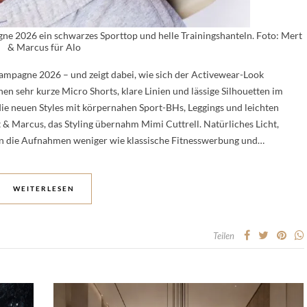
gne 2026 ein schwarzes Sporttop und helle Trainingshanteln. Foto: Mert
& Marcus für Alo
Kampagne 2026 – und zeigt dabei, wie sich der Activewear-Look
en sehr kurze Micro Shorts, klare Linien und lässige Silhouetten im
die neuen Styles mit körpernahen Sport-BHs, Leggings und leichten
& Marcus, das Styling übernahm Mimi Cuttrell. Natürliches Licht,
sen die Aufnahmen weniger wie klassische Fitnesswerbung und…
WEITERLESEN
Teilen