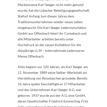
Markenname Karl Seeger nicht mehr genutzt
wurde, hat die Lübecker Beteiligungsgesellschaft
Stalhof Anfang Juni diesen Jahres dem
Traditionsunternehmen wieder neues Leben
eingehaucht. Die Karl Seeger Ledermanufaktur
GmbH aus Offenbach feiert ihr Comeback und
alle Mitarbeiter arbeiten bereits unter
Hochdruck an der neuen Kollektion für die
diesjährige I.L.M – Internationale Lederwaren
Messe Offenbach.
Alles begann vor 120 Jahren, als Karl Seeger am
11. November 1889 seine Sattler-Werkstatt zur
Herstellung von Reisetaschen gründete. Bereits
16 Jahre später beschäftigte er 17 Mitarbeiter
und das Unternehmen Karl Seeger A.G. war
geboren. 1937 wurde aus der A.G. eine GmbH,
deren Gesellschafter Friedrich Emmerling, Fritz
Johl und mehrere Erben Karl Seegers wurden.